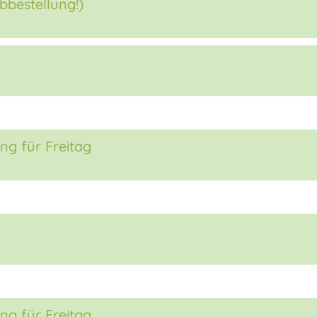
bbestellung!)
ng für Freitag
ng für Freitag