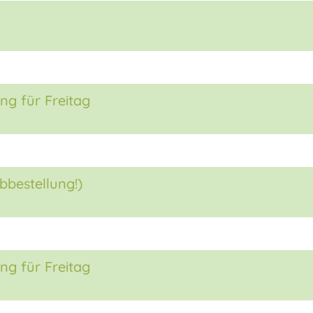
ng für Freitag
bbestellung!)
ng für Freitag